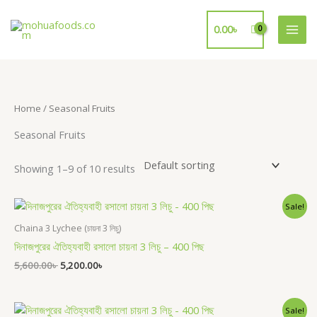
Skip
to
0.00
৳
content
Home
/ Seasonal Fruits
Seasonal Fruits
Showing 1–9 of 10 results
Original
Current
Sale!
price
price
was:
is:
Chaina 3 Lychee (চায়না 3 লিচু)
5,600.00৳ .
5,200.00৳ .
দিনাজপুরের ঐতিহ্যবাহী রসালো চায়না 3 লিচু – 400 পিছ
5,600.00
৳
5,200.00
৳
Original
Current
Sale!