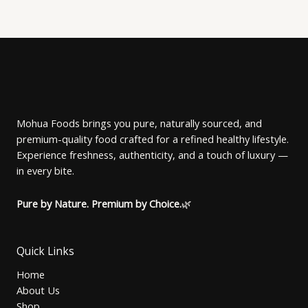
0
৳
.
L
.
E
Mohua Foods brings you pure, naturally sourced, and
premium-quality food crafted for a refined healthy lifestyle.
Experience freshness, authenticity, and a touch of luxury —
in every bite.
Pure by Nature. Premium by Choice.
🌿
Quick Links
Home
About Us
Shop