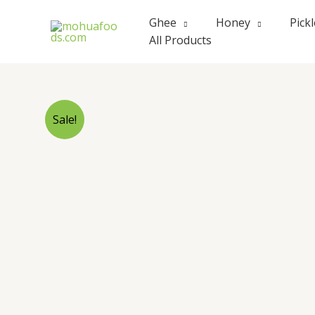
Skip
Ghee
Honey
Pick
to
All Products
content
Sale!