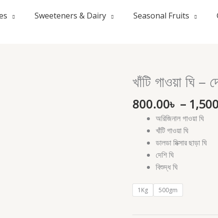
les
Sweeteners & Dairy
Seasonal Fruits
খাঁটি গাওয়া ঘি – দ
খাঁটি
গাওয়া
800.00
৳
–
1,50
ঘি
–
অরিজিনাল গাওয়া ঘি
দেশি
খাঁটি গাওয়া ঘি
স্বাদের
ডালডা মিক্সার ছাড়া ঘি
বিশুদ্ধ
দেশি ঘি
ঘি
বিশুদ্ধ ঘি
quantity
1Kg
500gm