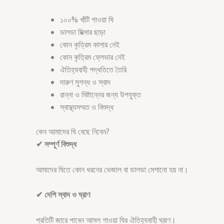
১০০% খাঁটি গাওয়া ঘি
ডালডা মিক্সার ছাড়া
কোন কৃত্রিম কালার নেই
কোন কৃত্রিম ফ্লেভার নেই
ঐতিহ্যবাহী পদ্ধতিতে তৈরি
দারুণ সুগন্ধ ও স্বাদ
রান্না ও মিষ্টান্নের জন্য উপযুক্ত
স্বাস্থ্যসম্মত ও বিশুদ্ধ
কেন আমাদের ঘি বেছে নিবেন?
✔ সম্পূর্ণ বিশুদ্ধ
আমাদের ঘিতে কোন ধরনের ভেজাল বা ডালডা মেশানো হয় না।
✔ দেশি স্বাদ ও ঘ্রাণ
প্রতিটি জারে পাবেন আসল গাওয়া ঘির ঐতিহ্যবাহী ঘ্রাণ।