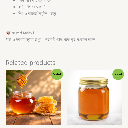
গরম পানি বা চায়ের সাথে
রুটি, পিঠা ও ডেজার্টে
শিশু ও বড়দের দৈনন্দিন খাদ্যে
সংরক্ষণ নির্দেশনা
ঠান্ডা ও শুকনো স্থানে রাখুন। সরাসরি রোদ থেকে দূরে সংরক্ষণ করুন।
Related products
Price
Price
Sale!
Sale!
range:
range:
750.00৳
550.00৳
through
through
1,300.00৳
1,000.00৳