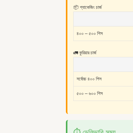
📦 প্যাকেজিং চার্জ
৪০০ – ৫০০ পিস
🚛 কুরিয়ার চার্জ
সর্বোচ্চ ৪০০ পিস
৫০০ – ৬০০ পিস
⏱️ ডেলিভারি সময়