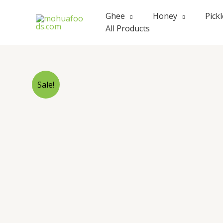
Skip
Ghee
Honey
Pick
to
All Products
content
Sale!