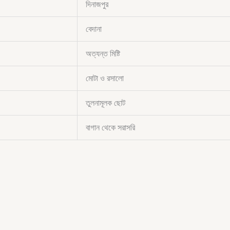
দিনাজপুর
বেদানা
অত্যন্ত মিষ্টি
মোটা ও রসালো
তুলনামূলক ছোট
বাগান থেকে সরাসরি