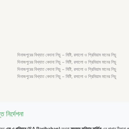
ত নির্দেশনা
টস্থ
এস এ পরিবহন (SA Paribahan)
অথবা
সুন্দরবন কুরিয়ার সার্ভিস
এর শাখার ঠিকানা 