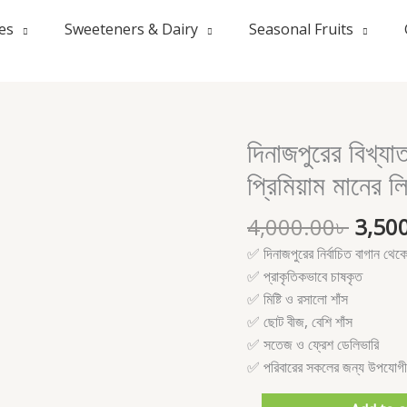
les
Sweeteners & Dairy
Seasonal Fruits
Origi
দিনাজপুরের বিখ্যাত
দিনাজপুরের
price
বিখ্যাত
প্রিমিয়াম মানের 
was:
বেদানা
4,000
লিচু
4,000.00
৳
3,50
–
✅ দিনাজপুরের নির্বাচিত বাগান থেক
মিষ্টি,
✅ প্রাকৃতিকভাবে চাষকৃত
রসালো
✅ মিষ্টি ও রসালো শাঁস
ও
✅ ছোট বীজ, বেশি শাঁস
প্রিমিয়াম
✅ সতেজ ও ফ্রেশ ডেলিভারি
মানের
✅ পরিবারের সকলের জন্য উপযোগী
লিচু
-