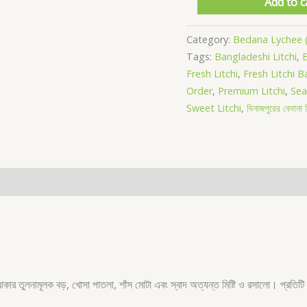
Add to c
500
পিছ
Category:
Bedana Lychee (বে
quantity
Tags:
Bangladeshi Litchi
,
B
Fresh Litchi
,
Fresh Litchi 
Order
,
Premium Litchi
,
Sea
Sweet Litchi
,
দিনাজপুরের বেদানা ল
র আকার তুলনামূলক বড়, খোসা পাতলা, শাঁস মোটা এবং স্বাদ অত্যন্ত মিষ্টি ও রসালো। প্রত