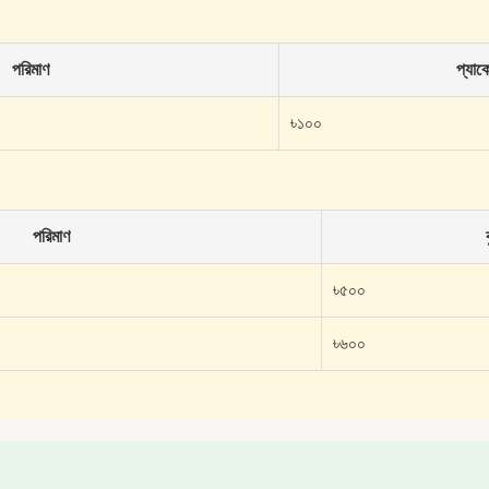
পরিমাণ
প্যাকে
৳১০০
পরিমাণ
৳৫০০
৳৬০০